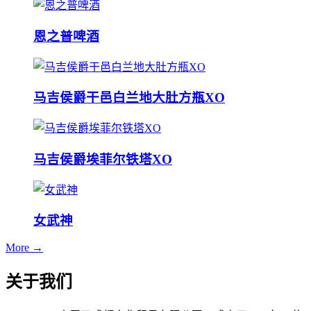
恩之普啤酒
马吉侯爵干邑白兰地大肚方瓶XO
马吉侯爵埃菲尔铁塔XO
女武神
More →
关于我们