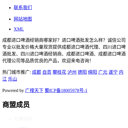
联系我们
网站地图
XML
成都进口啤酒经销商哪家好？进口啤酒批发怎么样？诚信公司
专业以批发价格大量现货提供成都进口啤酒代理、四川进口啤
酒批发、四川进口啤酒经销商、成都进口啤酒、成都进口啤酒
代理公司等品质优良的产品，欢迎来电咨询！
热门城市推广:
成都
自贡
攀枝花
泸州
德阳
绵阳
广元
遂宁
内
江
乐山
Powered by
广搜天下
蜀ICP备18005978号-1
商盟成员
友情链接：