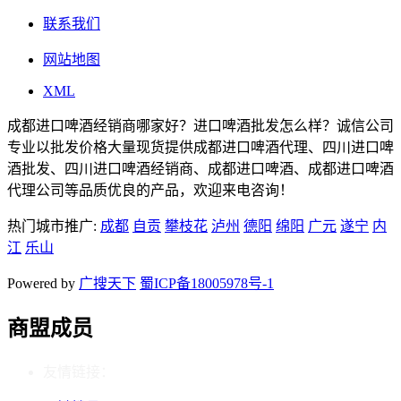
联系我们
网站地图
XML
成都进口啤酒经销商哪家好？进口啤酒批发怎么样？诚信公司
专业以批发价格大量现货提供成都进口啤酒代理、四川进口啤
酒批发、四川进口啤酒经销商、成都进口啤酒、成都进口啤酒
代理公司等品质优良的产品，欢迎来电咨询！
热门城市推广:
成都
自贡
攀枝花
泸州
德阳
绵阳
广元
遂宁
内
江
乐山
Powered by
广搜天下
蜀ICP备18005978号-1
商盟成员
友情链接：