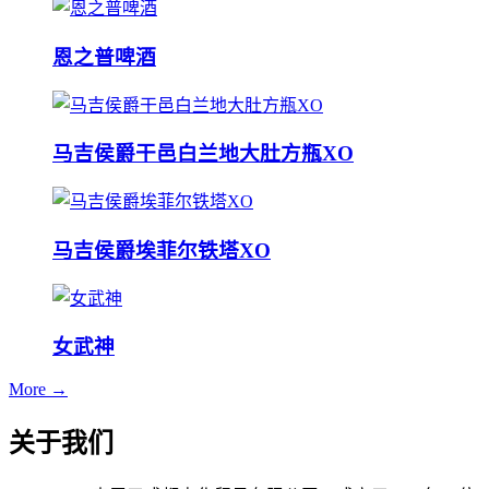
恩之普啤酒
马吉侯爵干邑白兰地大肚方瓶XO
马吉侯爵埃菲尔铁塔XO
女武神
More →
关于我们