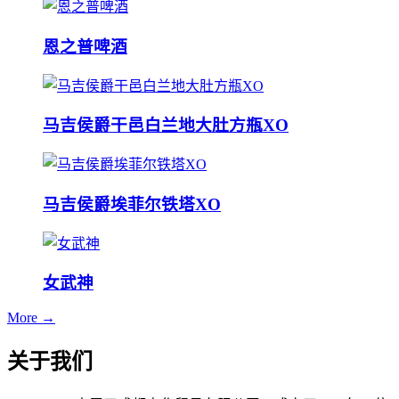
恩之普啤酒
马吉侯爵干邑白兰地大肚方瓶XO
马吉侯爵埃菲尔铁塔XO
女武神
More →
关于我们