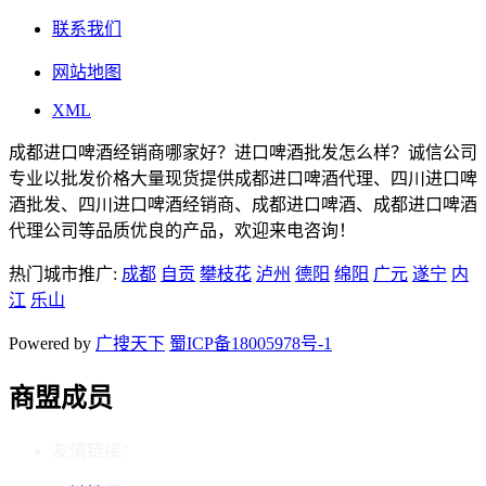
联系我们
网站地图
XML
成都进口啤酒经销商哪家好？进口啤酒批发怎么样？诚信公司
专业以批发价格大量现货提供成都进口啤酒代理、四川进口啤
酒批发、四川进口啤酒经销商、成都进口啤酒、成都进口啤酒
代理公司等品质优良的产品，欢迎来电咨询！
热门城市推广:
成都
自贡
攀枝花
泸州
德阳
绵阳
广元
遂宁
内
江
乐山
Powered by
广搜天下
蜀ICP备18005978号-1
商盟成员
友情链接：