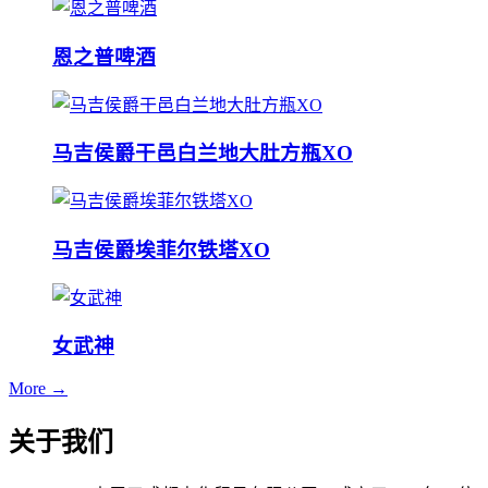
恩之普啤酒
马吉侯爵干邑白兰地大肚方瓶XO
马吉侯爵埃菲尔铁塔XO
女武神
More →
关于我们