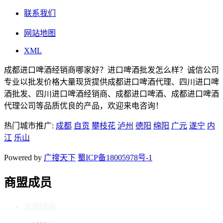
联系我们
网站地图
XML
成都进口啤酒经销商哪家好？进口啤酒批发怎么样？诚信公司
专业以批发价格大量现货提供成都进口啤酒代理、四川进口啤
酒批发、四川进口啤酒经销商、成都进口啤酒、成都进口啤酒
代理公司等品质优良的产品，欢迎来电咨询！
热门城市推广:
成都
自贡
攀枝花
泸州
德阳
绵阳
广元
遂宁
内
江
乐山
Powered by
广搜天下
蜀ICP备18005978号-1
商盟成员
友情链接：