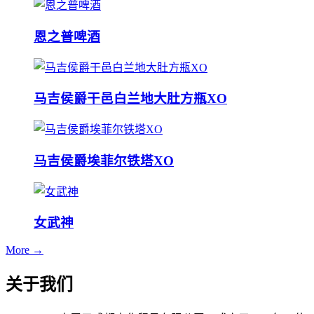
恩之普啤酒
马吉侯爵干邑白兰地大肚方瓶XO
马吉侯爵埃菲尔铁塔XO
女武神
More →
关于我们