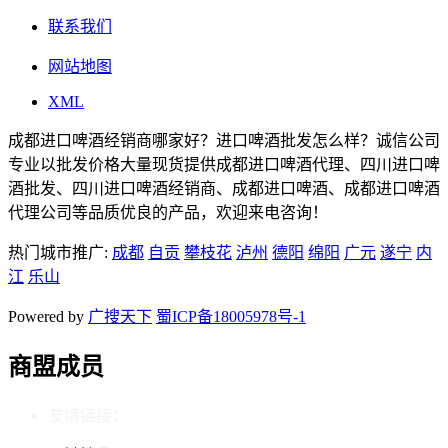
联系我们
网站地图
XML
成都进口啤酒经销商哪家好？进口啤酒批发怎么样？诚信公司
专业以批发价格大量现货提供成都进口啤酒代理、四川进口啤
酒批发、四川进口啤酒经销商、成都进口啤酒、成都进口啤酒
代理公司等品质优良的产品，欢迎来电咨询！
热门城市推广:
成都
自贡
攀枝花
泸州
德阳
绵阳
广元
遂宁
内
江
乐山
Powered by
广搜天下
蜀ICP备18005978号-1
商盟成员
友情链接：