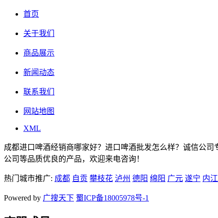
首页
关于我们
商品展示
新闻动态
联系我们
网站地图
XML
成都进口啤酒经销商哪家好？进口啤酒批发怎么样？诚信公司
公司等品质优良的产品，欢迎来电咨询！
热门城市推广:
成都
自贡
攀枝花
泸州
德阳
绵阳
广元
遂宁
内江
Powered by
广搜天下
蜀ICP备18005978号-1