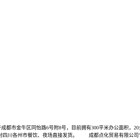
3年，位于成都市金牛区同怡路6号附8号，目前拥有300平米办公面
对四川各州市餐饮、夜场直接发货。 成都点化贸易有限公司专业