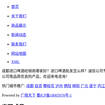
首页
关于我们
商品展示
新闻动态
联系我们
网站地图
XML
成都进口啤酒经销商哪家好？进口啤酒批发怎么样？诚信公司
公司等品质优良的产品，欢迎来电咨询！
热门城市推广:
成都
自贡
攀枝花
泸州
德阳
绵阳
广元
遂宁
内江
Powered by
广搜天下
蜀ICP备18005978号-1