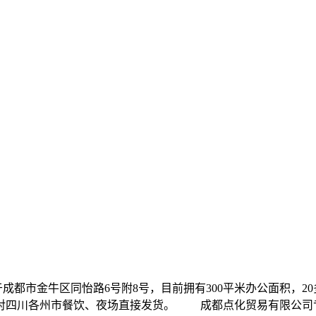
3年，位于成都市金牛区同怡路6号附8号，目前拥有300平米办公面
对四川各州市餐饮、夜场直接发货。 成都点化贸易有限公司专业