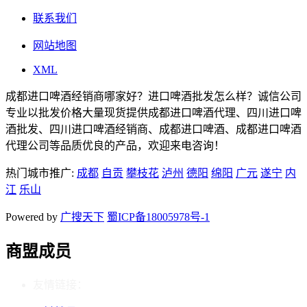
联系我们
网站地图
XML
成都进口啤酒经销商哪家好？进口啤酒批发怎么样？诚信公司
专业以批发价格大量现货提供成都进口啤酒代理、四川进口啤
酒批发、四川进口啤酒经销商、成都进口啤酒、成都进口啤酒
代理公司等品质优良的产品，欢迎来电咨询！
热门城市推广:
成都
自贡
攀枝花
泸州
德阳
绵阳
广元
遂宁
内
江
乐山
Powered by
广搜天下
蜀ICP备18005978号-1
商盟成员
友情链接：