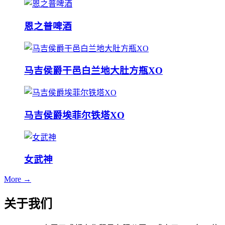
恩之普啤酒
马吉侯爵干邑白兰地大肚方瓶XO
马吉侯爵埃菲尔铁塔XO
女武神
More →
关于我们