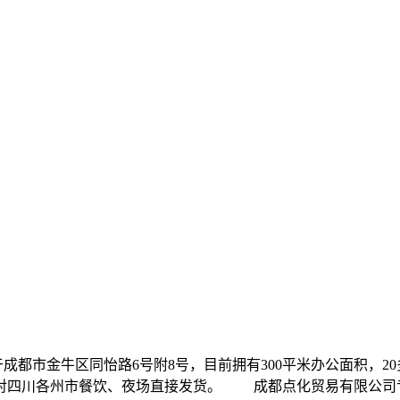
3年，位于成都市金牛区同怡路6号附8号，目前拥有300平米办公面
对四川各州市餐饮、夜场直接发货。 成都点化贸易有限公司专业