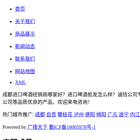
首页
关于我们
商品展示
新闻动态
联系我们
网站地图
XML
成都进口啤酒经销商哪家好？进口啤酒批发怎么样？诚信公司
公司等品质优良的产品，欢迎来电咨询！
热门城市推广:
成都
自贡
攀枝花
泸州
德阳
绵阳
广元
遂宁
内江
Powered by
广搜天下
蜀ICP备18005978号-1