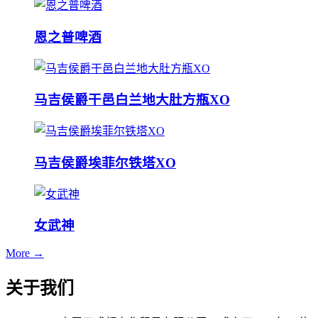
恩之普啤酒
马吉侯爵干邑白兰地大肚方瓶XO
马吉侯爵埃菲尔铁塔XO
女武神
More →
关于我们