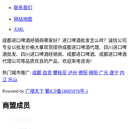
联系我们
网站地图
XML
成都进口啤酒经销商哪家好？进口啤酒批发怎么样？诚信公司
专业以批发价格大量现货提供成都进口啤酒代理、四川进口啤
酒批发、四川进口啤酒经销商、成都进口啤酒、成都进口啤酒
代理公司等品质优良的产品，欢迎来电咨询！
热门城市推广:
成都
自贡
攀枝花
泸州
德阳
绵阳
广元
遂宁
内
江
乐山
Powered by
广搜天下
蜀ICP备18005978号-1
商盟成员
友情链接：