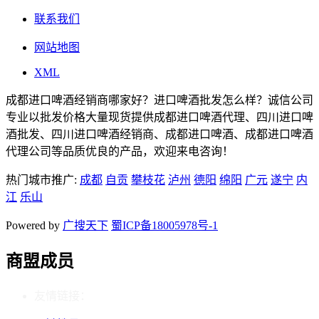
联系我们
网站地图
XML
成都进口啤酒经销商哪家好？进口啤酒批发怎么样？诚信公司
专业以批发价格大量现货提供成都进口啤酒代理、四川进口啤
酒批发、四川进口啤酒经销商、成都进口啤酒、成都进口啤酒
代理公司等品质优良的产品，欢迎来电咨询！
热门城市推广:
成都
自贡
攀枝花
泸州
德阳
绵阳
广元
遂宁
内
江
乐山
Powered by
广搜天下
蜀ICP备18005978号-1
商盟成员
友情链接：