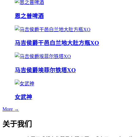
恩之普啤酒
马吉侯爵干邑白兰地大肚方瓶XO
马吉侯爵埃菲尔铁塔XO
女武神
More →
关于我们