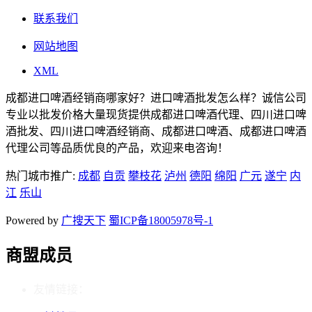
联系我们
网站地图
XML
成都进口啤酒经销商哪家好？进口啤酒批发怎么样？诚信公司
专业以批发价格大量现货提供成都进口啤酒代理、四川进口啤
酒批发、四川进口啤酒经销商、成都进口啤酒、成都进口啤酒
代理公司等品质优良的产品，欢迎来电咨询！
热门城市推广:
成都
自贡
攀枝花
泸州
德阳
绵阳
广元
遂宁
内
江
乐山
Powered by
广搜天下
蜀ICP备18005978号-1
商盟成员
友情链接：