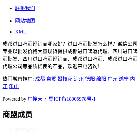
联系我们
网站地图
XML
成都进口啤酒经销商哪家好？进口啤酒批发怎么样？诚信公司
专业以批发价格大量现货提供成都进口啤酒代理、四川进口啤
酒批发、四川进口啤酒经销商、成都进口啤酒、成都进口啤酒
代理公司等品质优良的产品，欢迎来电咨询！
热门城市推广:
成都
自贡
攀枝花
泸州
德阳
绵阳
广元
遂宁
内
江
乐山
Powered by
广搜天下
蜀ICP备18005978号-1
商盟成员
友情链接：