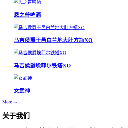
恩之普啤酒
马吉侯爵干邑白兰地大肚方瓶XO
马吉侯爵埃菲尔铁塔XO
女武神
More →
关于我们