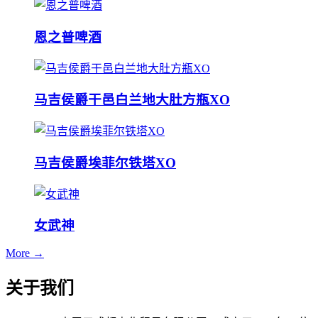
恩之普啤酒
马吉侯爵干邑白兰地大肚方瓶XO
马吉侯爵埃菲尔铁塔XO
女武神
More →
关于我们