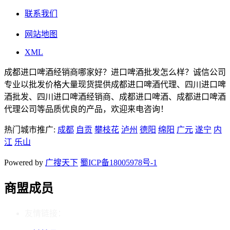
联系我们
网站地图
XML
成都进口啤酒经销商哪家好？进口啤酒批发怎么样？诚信公司
专业以批发价格大量现货提供成都进口啤酒代理、四川进口啤
酒批发、四川进口啤酒经销商、成都进口啤酒、成都进口啤酒
代理公司等品质优良的产品，欢迎来电咨询！
热门城市推广:
成都
自贡
攀枝花
泸州
德阳
绵阳
广元
遂宁
内
江
乐山
Powered by
广搜天下
蜀ICP备18005978号-1
商盟成员
友情链接：