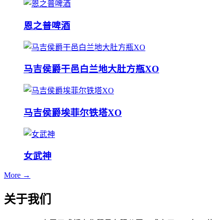
恩之普啤酒
马吉侯爵干邑白兰地大肚方瓶XO
马吉侯爵埃菲尔铁塔XO
女武神
More →
关于我们