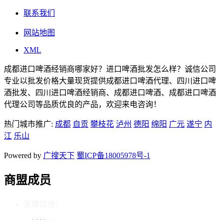
联系我们
网站地图
XML
成都进口啤酒经销商哪家好？进口啤酒批发怎么样？诚信公司
专业以批发价格大量现货提供成都进口啤酒代理、四川进口啤
酒批发、四川进口啤酒经销商、成都进口啤酒、成都进口啤酒
代理公司等品质优良的产品，欢迎来电咨询！
热门城市推广:
成都
自贡
攀枝花
泸州
德阳
绵阳
广元
遂宁
内
江
乐山
Powered by
广搜天下
蜀ICP备18005978号-1
商盟成员
友情链接：