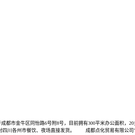
3年，位于成都市金牛区同怡路6号附8号，目前拥有300平米办公面
对四川各州市餐饮、夜场直接发货。 成都点化贸易有限公司专业