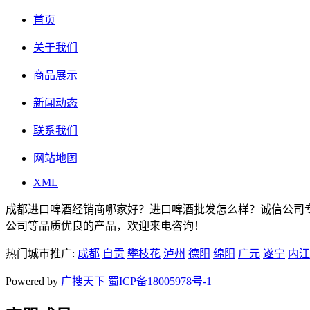
首页
关于我们
商品展示
新闻动态
联系我们
网站地图
XML
成都进口啤酒经销商哪家好？进口啤酒批发怎么样？诚信公司
公司等品质优良的产品，欢迎来电咨询！
热门城市推广:
成都
自贡
攀枝花
泸州
德阳
绵阳
广元
遂宁
内江
Powered by
广搜天下
蜀ICP备18005978号-1