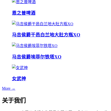
恩之普啤酒
马吉侯爵干邑白兰地大肚方瓶XO
马吉侯爵埃菲尔铁塔XO
女武神
More →
关于我们