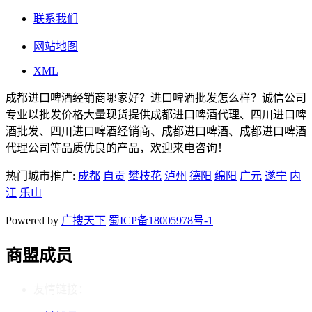
联系我们
网站地图
XML
成都进口啤酒经销商哪家好？进口啤酒批发怎么样？诚信公司
专业以批发价格大量现货提供成都进口啤酒代理、四川进口啤
酒批发、四川进口啤酒经销商、成都进口啤酒、成都进口啤酒
代理公司等品质优良的产品，欢迎来电咨询！
热门城市推广:
成都
自贡
攀枝花
泸州
德阳
绵阳
广元
遂宁
内
江
乐山
Powered by
广搜天下
蜀ICP备18005978号-1
商盟成员
友情链接：