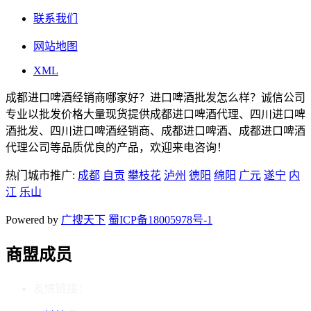
联系我们
网站地图
XML
成都进口啤酒经销商哪家好？进口啤酒批发怎么样？诚信公司
专业以批发价格大量现货提供成都进口啤酒代理、四川进口啤
酒批发、四川进口啤酒经销商、成都进口啤酒、成都进口啤酒
代理公司等品质优良的产品，欢迎来电咨询！
热门城市推广:
成都
自贡
攀枝花
泸州
德阳
绵阳
广元
遂宁
内
江
乐山
Powered by
广搜天下
蜀ICP备18005978号-1
商盟成员
友情链接：