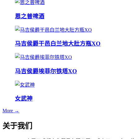
恩之普啤酒
马吉侯爵干邑白兰地大肚方瓶XO
马吉侯爵埃菲尔铁塔XO
女武神
More →
关于我们