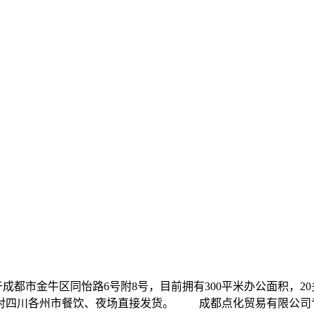
3年，位于成都市金牛区同怡路6号附8号，目前拥有300平米办公面
对四川各州市餐饮、夜场直接发货。 成都点化贸易有限公司专业