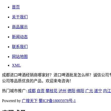
首页
关于我们
商品展示
新闻动态
联系我们
网站地图
XML
成都进口啤酒经销商哪家好？进口啤酒批发怎么样？诚信公司
公司等品质优良的产品，欢迎来电咨询！
热门城市推广:
成都
自贡
攀枝花
泸州
德阳
绵阳
广元
遂宁
内江
Powered by
广搜天下
蜀ICP备18005978号-1