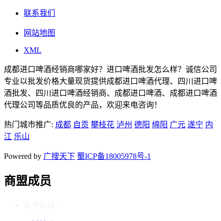
联系我们
网站地图
XML
成都进口啤酒经销商哪家好？进口啤酒批发怎么样？诚信公司
专业以批发价格大量现货提供成都进口啤酒代理、四川进口啤
酒批发、四川进口啤酒经销商、成都进口啤酒、成都进口啤酒
代理公司等品质优良的产品，欢迎来电咨询！
热门城市推广:
成都
自贡
攀枝花
泸州
德阳
绵阳
广元
遂宁
内
江
乐山
Powered by
广搜天下
蜀ICP备18005978号-1
商盟成员
友情链接：