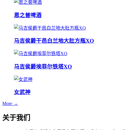
恩之普啤酒
马吉侯爵干邑白兰地大肚方瓶XO
马吉侯爵埃菲尔铁塔XO
女武神
More →
关于我们