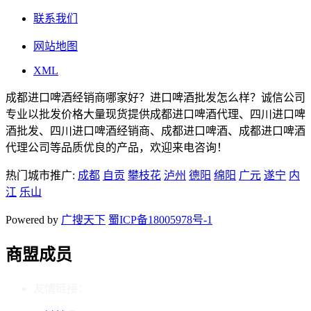
联系我们
网站地图
XML
成都进口啤酒经销商哪家好？进口啤酒批发怎么样？诚信公司
专业以批发价格大量现货提供成都进口啤酒代理、四川进口啤
酒批发、四川进口啤酒经销商、成都进口啤酒、成都进口啤酒
代理公司等品质优良的产品，欢迎来电咨询！
热门城市推广:
成都
自贡
攀枝花
泸州
德阳
绵阳
广元
遂宁
内
江
乐山
Powered by
广搜天下
蜀ICP备18005978号-1
商盟成员
友情链接：