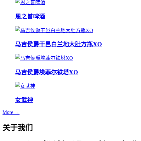
恩之普啤酒
马吉侯爵干邑白兰地大肚方瓶XO
马吉侯爵埃菲尔铁塔XO
女武神
More →
关于我们