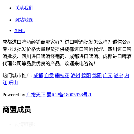
联系我们
网站地图
XML
成都进口啤酒经销商哪家好？进口啤酒批发怎么样？诚信公司
专业以批发价格大量现货提供成都进口啤酒代理、四川进口啤
酒批发、四川进口啤酒经销商、成都进口啤酒、成都进口啤酒
代理公司等品质优良的产品，欢迎来电咨询！
热门城市推广:
成都
自贡
攀枝花
泸州
德阳
绵阳
广元
遂宁
内
江
乐山
Powered by
广搜天下
蜀ICP备18005978号-1
商盟成员
友情链接：