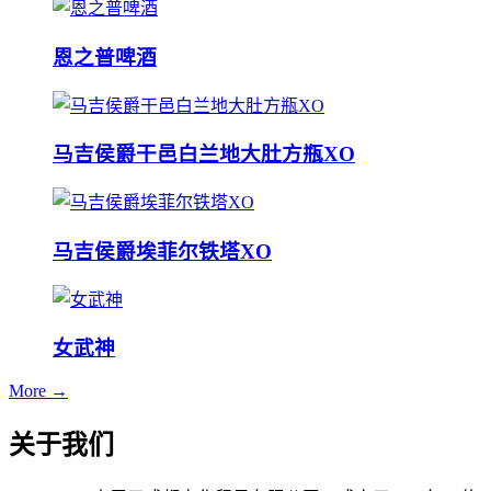
恩之普啤酒
马吉侯爵干邑白兰地大肚方瓶XO
马吉侯爵埃菲尔铁塔XO
女武神
More →
关于我们