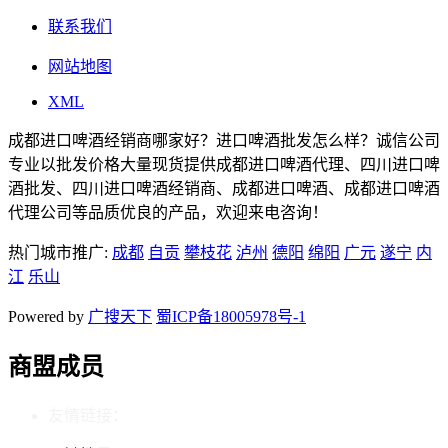
联系我们
网站地图
XML
成都进口啤酒经销商哪家好？进口啤酒批发怎么样？诚信公司
专业以批发价格大量现货提供成都进口啤酒代理、四川进口啤
酒批发、四川进口啤酒经销商、成都进口啤酒、成都进口啤酒
代理公司等品质优良的产品，欢迎来电咨询！
热门城市推广:
成都
自贡
攀枝花
泸州
德阳
绵阳
广元
遂宁
内
江
乐山
Powered by
广搜天下
蜀ICP备18005978号-1
商盟成员
友情链接：