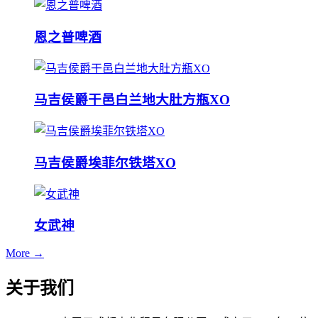
恩之普啤酒
马吉侯爵干邑白兰地大肚方瓶XO
马吉侯爵埃菲尔铁塔XO
女武神
More →
关于我们