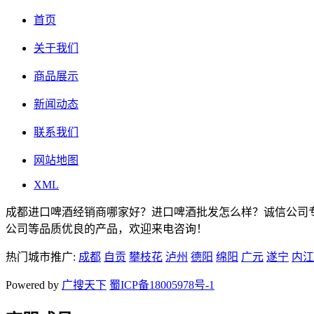
首页
关于我们
商品展示
新闻动态
联系我们
网站地图
XML
成都进口啤酒经销商哪家好？进口啤酒批发怎么样？诚信公司
公司等品质优良的产品，欢迎来电咨询！
热门城市推广:
成都
自贡
攀枝花
泸州
德阳
绵阳
广元
遂宁
内江
Powered by
广搜天下
蜀ICP备18005978号-1