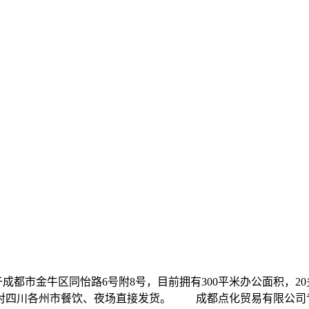
3年，位于成都市金牛区同怡路6号附8号，目前拥有300平米办公面
对四川各州市餐饮、夜场直接发货。 成都点化贸易有限公司专业