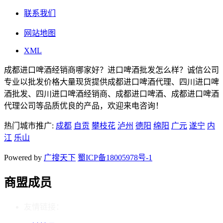
联系我们
网站地图
XML
成都进口啤酒经销商哪家好？进口啤酒批发怎么样？诚信公司
专业以批发价格大量现货提供成都进口啤酒代理、四川进口啤
酒批发、四川进口啤酒经销商、成都进口啤酒、成都进口啤酒
代理公司等品质优良的产品，欢迎来电咨询！
热门城市推广:
成都
自贡
攀枝花
泸州
德阳
绵阳
广元
遂宁
内
江
乐山
Powered by
广搜天下
蜀ICP备18005978号-1
商盟成员
友情链接：