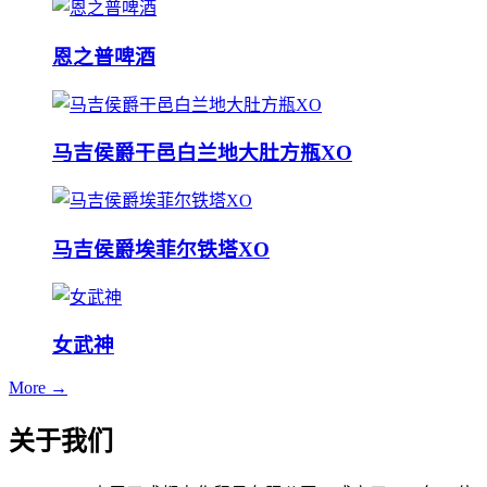
恩之普啤酒
马吉侯爵干邑白兰地大肚方瓶XO
马吉侯爵埃菲尔铁塔XO
女武神
More →
关于我们